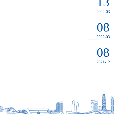
13
2022-03
08
2022-03
08
2021-12