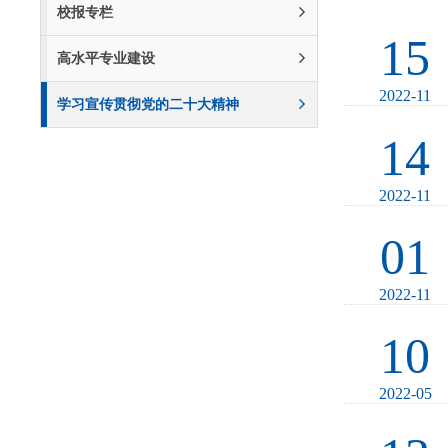
校报专栏
15
高水平专业建设
2022-11
学习宣传贯彻党的二十大精神
14
2022-11
01
2022-11
10
2022-05