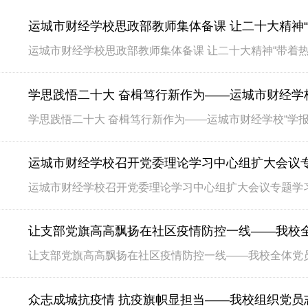
运城市财经学校思政部教师集体备课 让二十大精神“
运城市财经学校思政部教师集体备课 让二十大精神“带着热
学思践悟二十大 奋楫笃行新作为——运城市财经学校
学思践悟二十大 奋楫笃行新作为——运城市财经学校“学报
运城市财经学校召开党委理论学习中心组扩大会议
运城市财经学校召开党委理论学习中心组扩大会议专题学
让支部党旗高高飘扬在社区疫情防控一线——我校
让支部党旗高高飘扬在社区疫情防控一线——我校全体党
众志成城抗疫情 抗疫旗帜显担当——我校组织党员