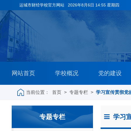
运城市财经学校官方网站
2026年8月6日 14:55 星期四
网站首页
学校概况
党的建设
当前位置：
首页
>
专题专栏
>
学习宣传贯彻党
专题专栏
学习宣